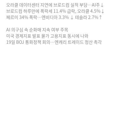
오라클 데이터센터 지연에 브로드컴 실적 부담…AI주↓
브로드컴 하루만에 폭락세 11.4% 급락, 오라클 4.5%↓
페르미 34% 폭락…엔비디아 3.3% ↓ 테슬라 2.7%↑
AI 의구심 속 순화매 지속 여부 주목
미국 경제지표 발표 물가 고용지표 동시에 나와
19일 BOJ 통화정책 회의…엔캐리 트레이드 청산 촉각