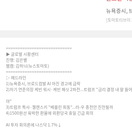
뉴욕증시, 
[토마토티브이 20
============================
▶ 글로벌 시황센터
진행: 김은별
웹캠: 김하늬(뉴스토마토)
============================
▷ 헤드라인
1)뉴욕증시, 브로드컴발 AI 마진 경고에 급락
2)차기 연준의장 케빈 워시·케빈 해싯 2파전...트럼프 "금리 결정 내 말 들
야"
3)트럼프 특사·젤렌스키 "베를린 회동"...러-우 종전안 진전될까
4)1500원선 육박한 환율에 외환당국 휴일 긴급 회의
AI 투자 회의론에 나스닥 1.7%↓