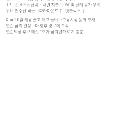
JP모간 4.6% 급락…내년 지출 1,050억 달러 증가 우려
워너 인수전 격돌…파라마운트↑·넷플릭스 ↓
미국 10월 채용 줄고 해고 늘어…고용시장 둔화 추세
연준 금리 결정보다 향후 경로에 촉각
연준의장 후보 해싯 "추가 금리인하 여지 충분"