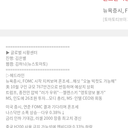
뉴욕증시, 
[토마토티브이 20
============================
▶ 글로벌 시황센터
진행: 김은별
웹캠: 김하늬(뉴스토마토)
============================
▷헤드라인
뉴욕증시, FOMC 시작 지켜보며 혼조세...해싯 "오늘 빅컷도 가능해"
美 10월 구인 규모 767만건으로 반등하며 예상치 상회
트럼프, 종전안 압박 "러가 우위"…젤렌스키 "영토양보 불가"
MS, 인도에 26조원 투자...모디 총리, MS·인텔 CEO와 회동
미국 증시, 연준 FOMC 결과 기다리며 혼조세
나스닥만 소폭 상승…다우 0.38%↓
금리 인하 기대감, 러셀 2000 장중 최고치 경신
중국 H200 사용 금지 가능성에 엔비디아 0.33% 하락