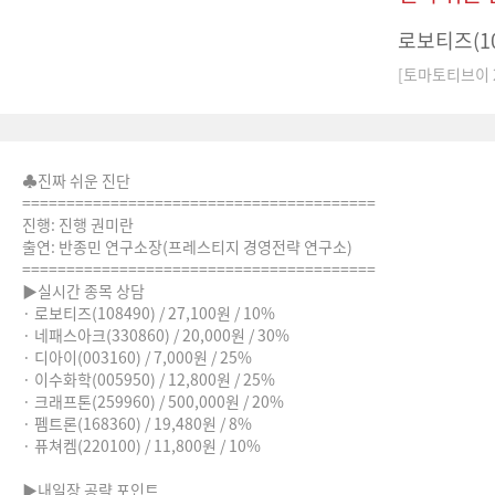
로보티즈(10
[토마토티브이 20
♣진짜 쉬운 진단
========================================
진행: 진행 권미란
출연: 반종민 연구소장(프레스티지 경영전략 연구소)
========================================
▶실시간 종목 상담
· 로보티즈(108490) / 27,100원 / 10%
· 네패스아크(330860) / 20,000원 / 30%
· 디아이(003160) / 7,000원 / 25%
· 이수화학(005950) / 12,800원 / 25%
· 크래프톤(259960) / 500,000원 / 20%
· 펨트론(168360) / 19,480원 / 8%
· 퓨쳐켐(220100) / 11,800원 / 10%
▶내일장 공략 포인트