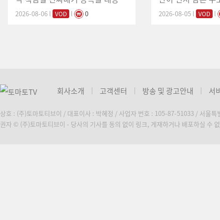
개! 삼성전자 340조 강력한 낙수효
없는 최고의 가격대,
2026-08-06
l
l
0
2026-08-05
l
l
VOD
VOD
과, 쓸어 담아야 하는 기판·소부장
심주는?
수혜주는?
회사소개
고객센터
방송 및 광고안내
서
상호 : (주)토마토티브이 / 대표이사 : 박혜정 / 사업자 번호 : 105-87-51033 / 서울
권자 © (주)토마토티브이 - 당사의 기사를 동의 없이 링크, 게재하거나 배포하실 수 없습니다. C